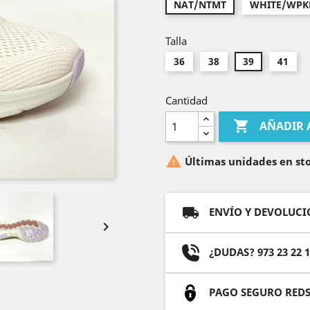
NAT/NTMT
WHITE/WPK
Talla
36
38
39
41
Cantidad

AÑADIR 

Últimas unidades en st
ENVÍO Y DEVOLUCIÓ

¿DUDAS? 973 23 22 
PAGO SEGURO REDS