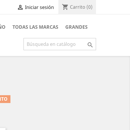
shopping_cart

Carrito
(0)
Iniciar sesión
ÑO
TODAS LAS MARCAS
GRANDES

NTO