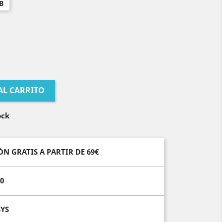
B
AL CARRITO
ock
N GRATIS A PARTIR DE 69€
10
YS