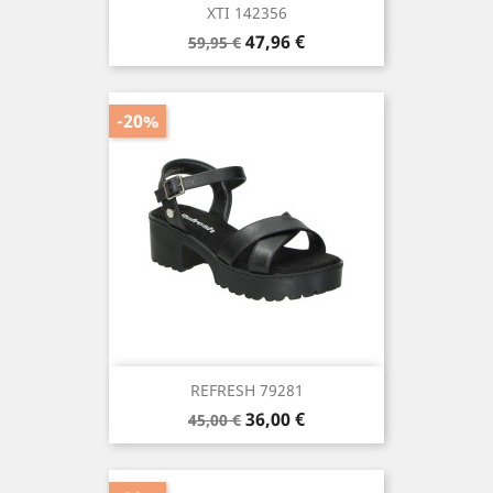
XTI 142356
Precio
Precio
47,96 €
59,95 €
base
-20%
REFRESH 79281
Precio
Precio
36,00 €
45,00 €
base