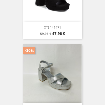
XTI 141471
Precio
Precio
47,96 €
59,95 €
base
-20%