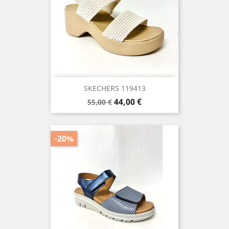
SKECHERS 119413
Precio
Precio
44,00 €
55,00 €
base
-20%