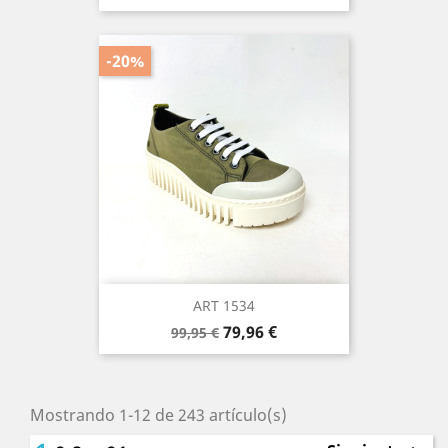
base
-20%
ART 1534
Precio
Precio
79,96 €
99,95 €
base
Mostrando 1-12 de 243 artículo(s)