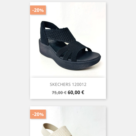
-20%
SKECHERS 120012
Precio
Precio
60,00 €
75,00 €
base
-20%