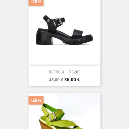
-20%
REFRESH 175283
Precio
Precio
36,00 €
45,00 €
base
-20%