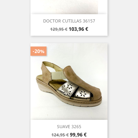
DOCTOR CUTILLAS 36157
Precio
Precio
103,96 €
129,95 €
base
-20%
SUAVE 3265
Precio
Precio
99,96 €
124,95 €