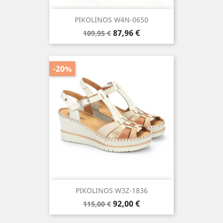
PIKOLINOS W4N-0650
Precio
Precio
87,96 €
109,95 €
base
-20%
PIKOLINOS W3Z-1836
Precio
Precio
92,00 €
115,00 €
base