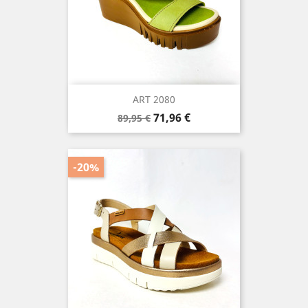
ART 2080
Precio
Precio
71,96 €
89,95 €
base
-20%