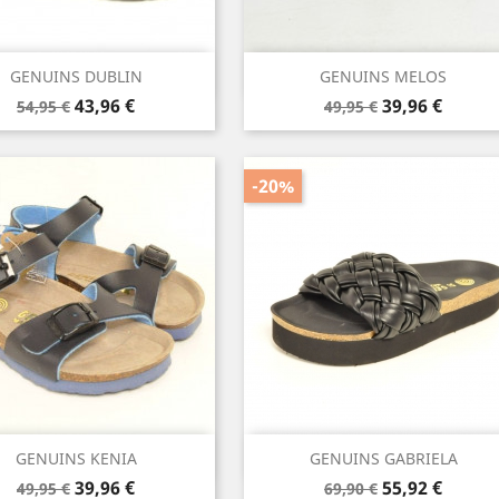
Vista rápida
Vista rápida


GENUINS DUBLIN
GENUINS MELOS
Precio
Precio
Precio
Precio
43,96 €
39,96 €
54,95 €
49,95 €
base
base
-20%
Vista rápida
Vista rápida


GENUINS KENIA
GENUINS GABRIELA
Precio
Precio
Precio
Precio
39,96 €
55,92 €
49,95 €
69,90 €