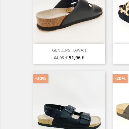
Vista rápida

GENUINS HAWAII
Precio
Precio
51,96 €
64,95 €
base
-20%
-20%