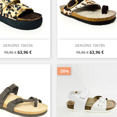
Vista rápida
Vista rápida


GENUINS 106336
GENUINS 106785
Precio
Precio
Precio
Precio
63,96 €
63,96 €
79,95 €
79,95 €
base
base
-20%