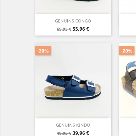
Vista rápida

GENUINS CONGO
Precio
Precio
55,96 €
69,95 €
base
-20%
-20%
Vista rápida

GENUINS KINDU
Precio
Precio
39,96 €
49,95 €