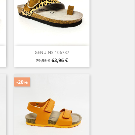
Vista rápida

GENUINS 106787
Precio
Precio
63,96 €
79,95 €
base
-20%