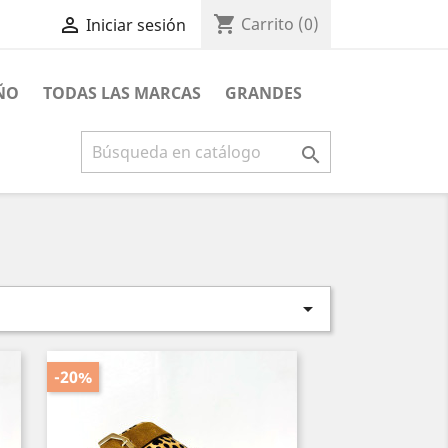
shopping_cart

Carrito
(0)
Iniciar sesión
ÑO
TODAS LAS MARCAS
GRANDES


-20%