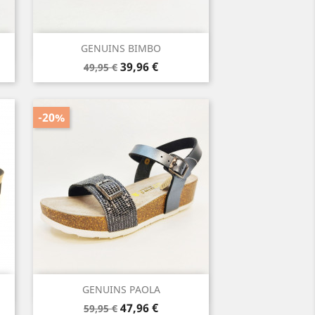
Vista rápida

GENUINS BIMBO
Precio
Precio
39,96 €
49,95 €
base
-20%
Vista rápida

GENUINS PAOLA
Precio
Precio
47,96 €
59,95 €