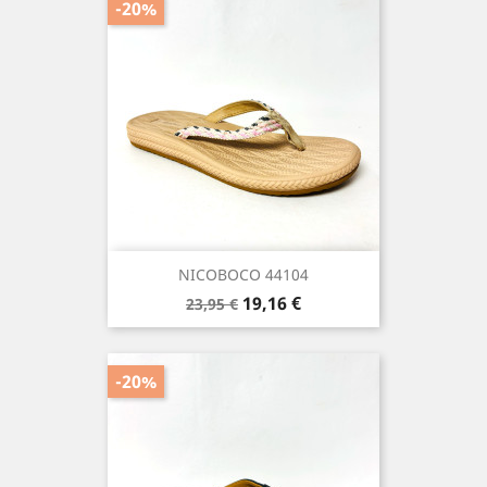
-20%
NICOBOCO 44104
Precio
Precio
19,16 €
23,95 €
base
-20%