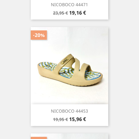
NICOBOCO 44471
Precio
Precio
19,16 €
23,95 €
base
-20%
NICOBOCO 44453
Precio
Precio
15,96 €
19,95 €
base