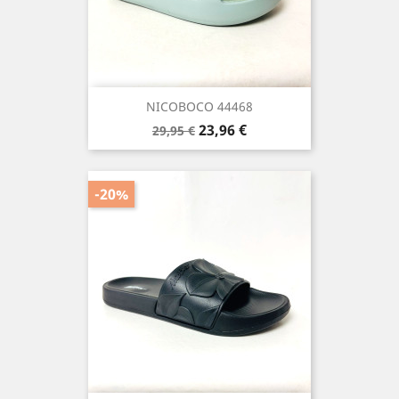
NICOBOCO 44468
Precio
Precio
23,96 €
29,95 €
base
-20%