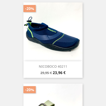
-20%
NICOBOCO 40211
Precio
Precio
23,96 €
29,95 €
base
-20%