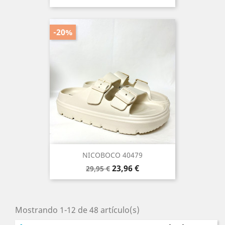
base
-20%
NICOBOCO 40479
Precio
Precio
23,96 €
29,95 €
base
Mostrando 1-12 de 48 artículo(s)