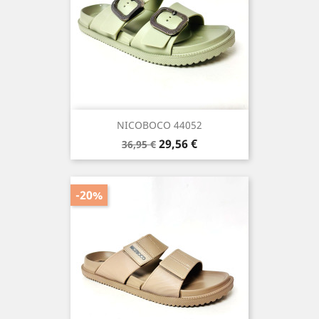
NICOBOCO 44052
Precio
Precio
29,56 €
36,95 €
base
-20%