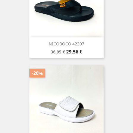
NICOBOCO 42307
Precio
Precio
29,56 €
36,95 €
base
-20%