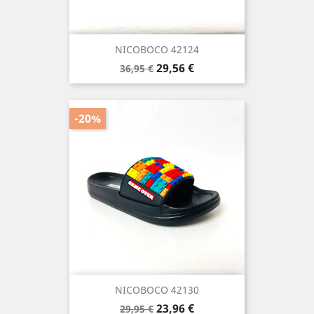
NICOBOCO 42124
Precio
Precio
29,56 €
36,95 €
base
-20%
NICOBOCO 42130
Precio
Precio
23,96 €
29,95 €