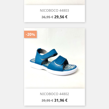
NICOBOCO 44803
Precio
Precio
29,56 €
36,95 €
base
-20%
NICOBOCO 44802
Precio
Precio
31,96 €
39,95 €
base