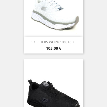
SKECHERS WORK 108016EC
Precio
105,00 €