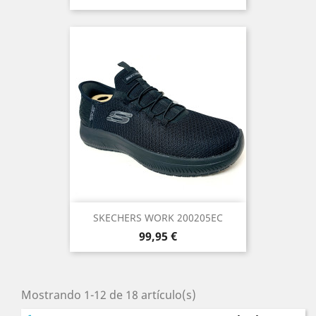
SKECHERS WORK 200205EC
Precio
99,95 €
Mostrando 1-12 de 18 artículo(s)