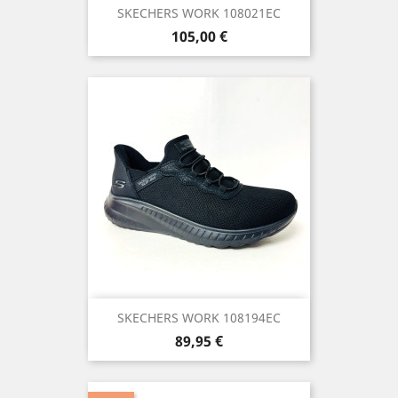
SKECHERS WORK 108021EC
Precio
105,00 €
SKECHERS WORK 108194EC
Precio
89,95 €