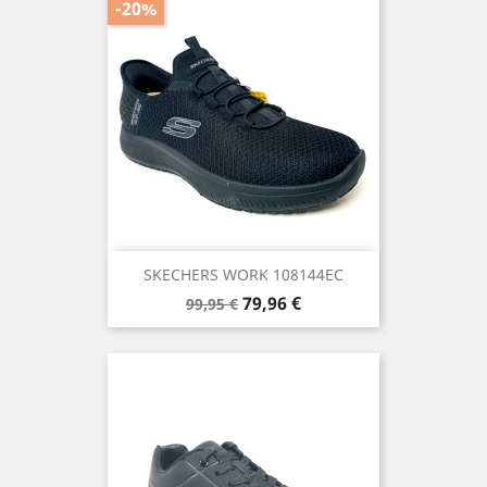
-20%
SKECHERS WORK 108144EC
Precio
Precio
79,96 €
99,95 €
base