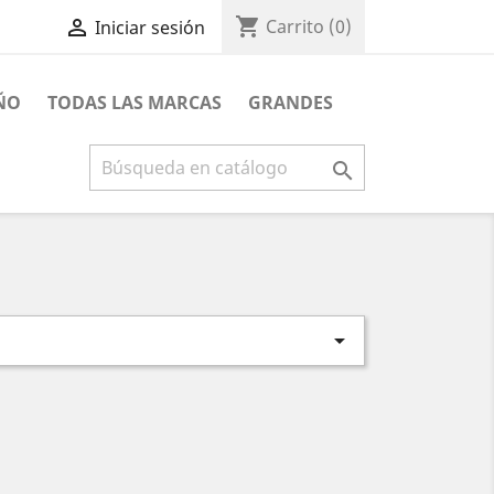
shopping_cart

Carrito
(0)
Iniciar sesión
ÑO
TODAS LAS MARCAS
GRANDES

