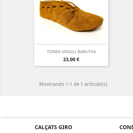
Vista rápida

TORRA VIRGILI BABUTXA
Precio
23,00 €
Mostrando 1-1 de 1 artículo(s)
CALÇATS GIRO
CON