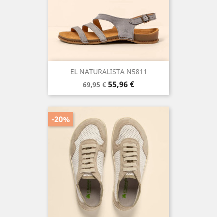
EL NATURALISTA N5811
Precio
Precio
55,96 €
69,95 €
base
-20%