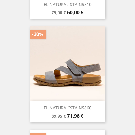
EL NATURALISTA N5810
Precio
Precio
60,00 €
75,00 €
base
-20%
EL NATURALISTA N5860
Precio
Precio
71,96 €
89,95 €
base