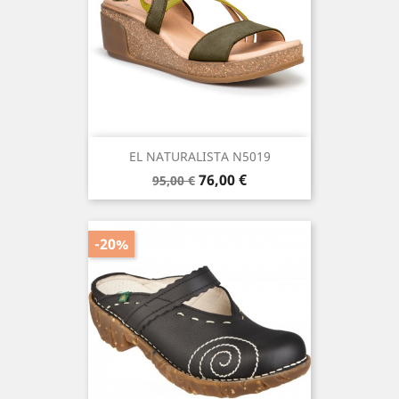
EL NATURALISTA N5019
Precio
Precio
76,00 €
95,00 €
base
-20%