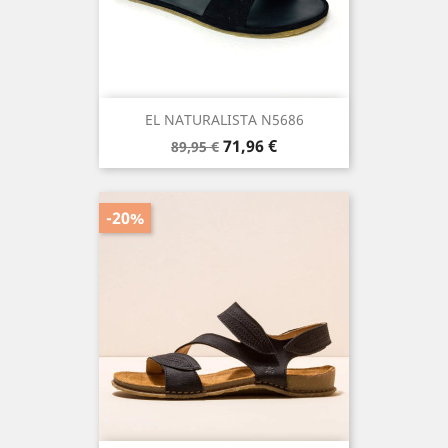
EL NATURALISTA N5686
Precio
Precio
71,96 €
89,95 €
base
-20%