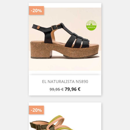
-20%
EL NATURALISTA N5890
Precio
Precio
79,96 €
99,95 €
base
-20%