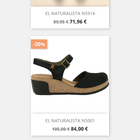
EL NATURALISTA N5914
Precio
Precio
71,96 €
89,95 €
base
-20%
EL NATURALISTA N5001
Precio
Precio
84,00 €
105,00 €
base