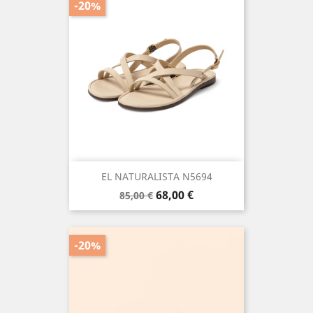
-20%
EL NATURALISTA N5694
Precio
Precio
68,00 €
85,00 €
base
-20%