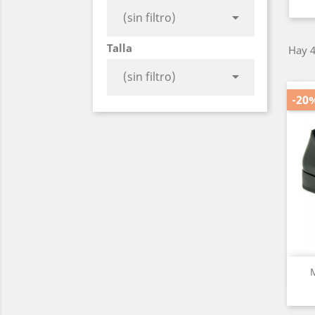

(sin filtro)
Talla
Hay 4

(sin filtro)
-20