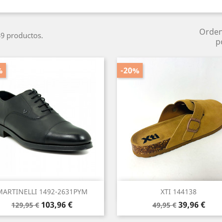
Orde
9 productos.
p
%
-20%
Vista rápida
Vista rápida


MARTINELLI 1492-2631PYM
XTI 144138
Precio
Precio
Precio
Precio
103,96 €
39,96 €
129,95 €
49,95 €
base
base