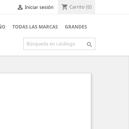
shopping_cart

Carrito
(0)
Iniciar sesión
ÑO
TODAS LAS MARCAS
GRANDES
