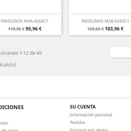
Vista rápida
Vista rápida


PIKOLINOS M4A-4266C1
PIKOLINOS M2B-6263C1
Precio
Precio
Precio
Precio
95,96 €
103,96 €
119,95 €
129,95 €
base
base
strando 1-12 de 49
ículo(s)
DICIONES
SU CUENTA
Información personal
Pedidos
cion
Facturas por abono
 de pago