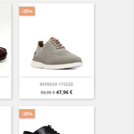
-20%
Vista rápida

REFRESH 175520
Precio
Precio
47,96 €
59,95 €
base
-20%