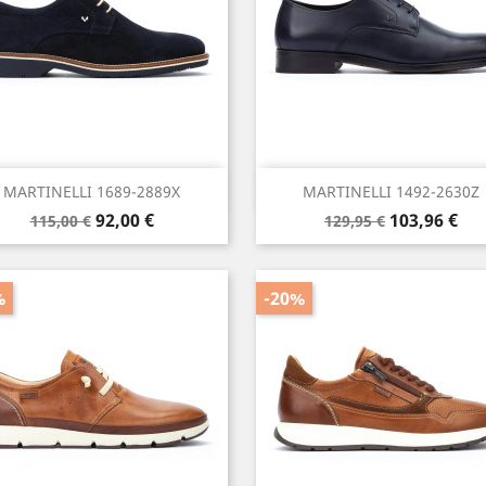
Vista rápida
Vista rápida


MARTINELLI 1689-2889X
MARTINELLI 1492-2630Z
Precio
Precio
Precio
Precio
92,00 €
103,96 €
115,00 €
129,95 €
base
base
%
-20%