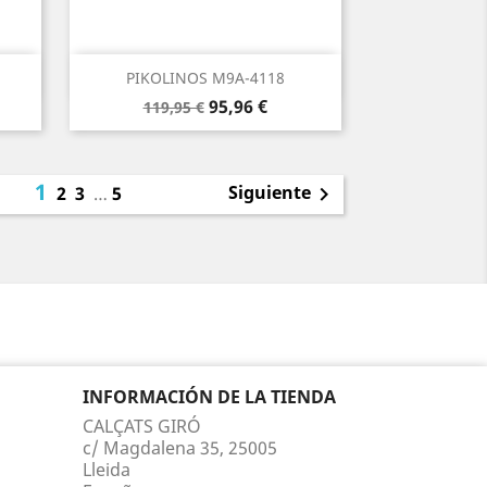
Vista rápida

PIKOLINOS M9A-4118
Precio
Precio
95,96 €
119,95 €
base
1
Siguiente
2
3
…
5

INFORMACIÓN DE LA TIENDA
CALÇATS GIRÓ
c/ Magdalena 35, 25005
Lleida