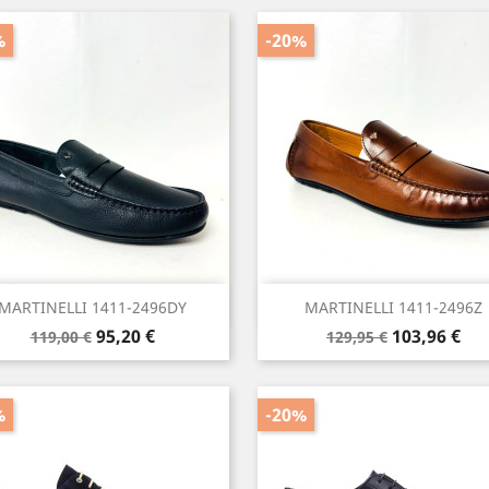
%
-20%
Vista rápida
Vista rápida


MARTINELLI 1411-2496DY
MARTINELLI 1411-2496Z
Precio
Precio
Precio
Precio
95,20 €
103,96 €
119,00 €
129,95 €
base
base
%
-20%