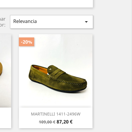
nar
Relevancia

or:
-20%
Vista rápida

MARTINELLI 1411-2496W
Precio
Precio
87,20 €
109,00 €
base