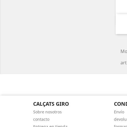
Mo
art
CALÇATS GIRO
CON
Sobre nosotros
Envío
contacto
devolu
Entrega en tienda
formas